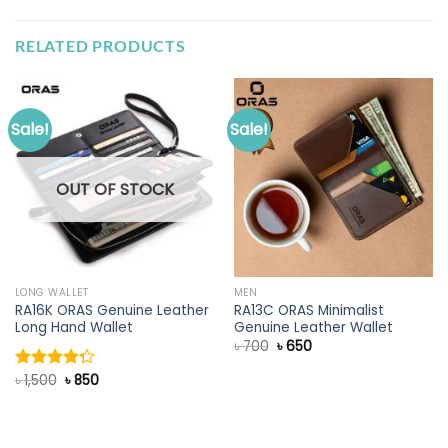
RELATED PRODUCTS
Sale!
Sale!
OUT OF STOCK
LONG WALLET
MEN
RA16K ORAS Genuine Leather
RA13C ORAS Minimalist
Long Hand Wallet
Genuine Leather Wallet
Original
Current
৳
700
৳
650
price
price
was:
is:
Original
Current
৳
1,500
৳
850
Rated
৳ 700.
৳ 650.
price
price
4.25
out
was:
is:
of 5
৳ 1,500.
৳ 850.