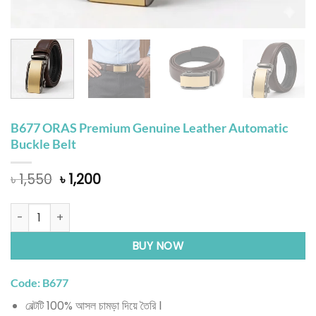
B677 ORAS Premium Genuine Leather Automatic
Buckle Belt
Original
Current
৳
1,550
৳
1,200
price
price
was:
is:
B677 ORAS Premium Genuine Leather Automatic Buckle Belt 
৳ 1,550.
৳ 1,200.
BUY NOW
Code: B677
বেল্টটি 100% আসল চামড়া দিয়ে তৈরি l