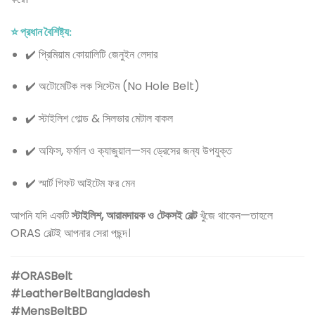
⭐ প্রধান বৈশিষ্ট্য:
✔️ প্রিমিয়াম কোয়ালিটি জেনুইন লেদার
✔️ অটোমেটিক লক সিস্টেম (No Hole Belt)
✔️ স্টাইলিশ গোল্ড & সিলভার মেটাল বাকল
✔️ অফিস, ফর্মাল ও ক্যাজুয়াল—সব ড্রেসের জন্য উপযুক্ত
✔️ স্মার্ট গিফট আইটেম ফর মেন
আপনি যদি একটি
স্টাইলিশ, আরামদায়ক ও টেকসই বেল্ট
খুঁজে থাকেন—তাহলে
ORAS বেল্টই আপনার সেরা পছন্দ।
#ORASBelt
#LeatherBeltBangladesh
#MensBeltBD